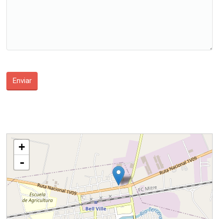
cargando mapa - por favor, espere...
+
-