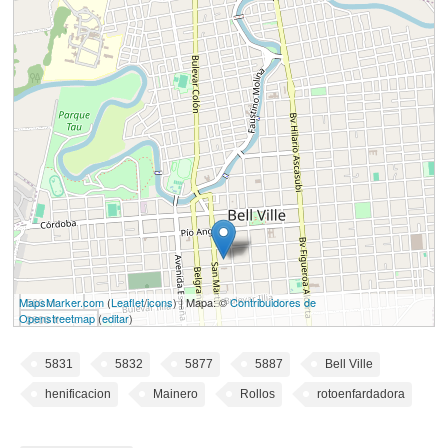
MapsMarker.com
500 m
(
Leaflet
/
icons
) | Mapa: ©
Contribuidores de
Openstreetmap
(
editar
)
2000 ft
5831
5832
5877
5887
Bell Ville
henificacion
Mainero
Rollos
rotoenfardadora