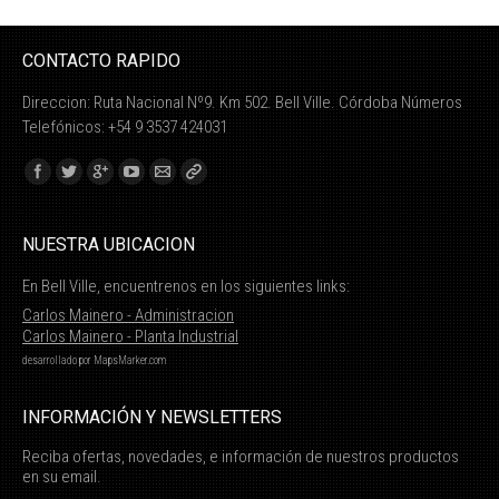
CONTACTO RAPIDO
Direccion: Ruta Nacional Nº9. Km 502. Bell Ville. Córdoba Números
Telefónicos: +54 9 3537 424031
Find us on:
NUESTRA UBICACION
En Bell Ville, encuentrenos en los siguientes links:
Carlos Mainero - Administracion
Carlos Mainero - Planta Industrial
desarrollado por
MapsMarker.com
INFORMACIÓN Y NEWSLETTERS
Reciba ofertas, novedades, e información de nuestros productos
en su email.