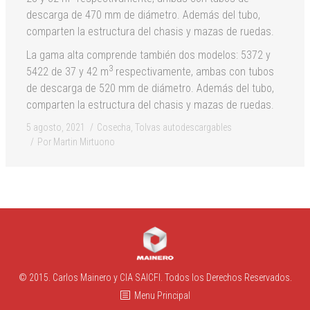
descarga de 470 mm de diámetro. Además del tubo,
comparten la estructura del chasis y mazas de ruedas.
La gama alta comprende también dos modelos: 5372 y
3
5422 de 37 y 42 m
respectivamente, ambas con tubos
de descarga de 520 mm de diámetro. Además del tubo,
comparten la estructura del chasis y mazas de ruedas.
5 agosto, 2021
Cosecha
,
Tolvas autodescargables
Por
Martin Mirtuono
© 2015. Carlos Mainero y CIA SAICFI. Todos los Derechos Reservados.
Menu Principal