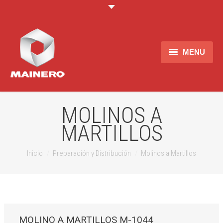
MENU
Empresa
Productos
MOLINOS A
MARTILLOS
Información
Recursos Humanos
Estas aqui:
Inicio
Preparación y Distribución
Molinos a Martillos
Contacto
MOLINO A MARTILLOS M-1044