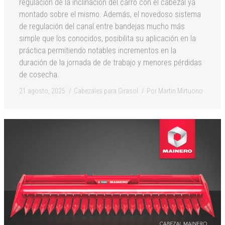
regulación de la inclinación del carro con el cabezal ya
montado sobre el mismo. Además, el novedoso sistema
de regulación del canal entre bandejas mucho más
simple que los conocidos, posibilita su aplicación en la
práctica permitiendo notables incrementos en la
duración de la jornada de de trabajo y menores pérdidas
de cosecha.
21 agosto, 2025
Cabezales para Girasol
Por
Martin Mirtuono