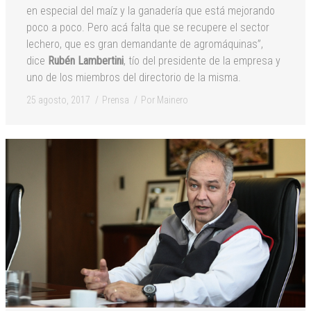
en especial del maíz y la ganadería que está mejorando
poco a poco. Pero acá falta que se recupere el sector
lechero, que es gran demandante de agromáquinas”,
dice
Rubén Lambertini
, tío del presidente de la empresa y
uno de los miembros del directorio de la misma.
25 agosto, 2017
Prensa
Por
Mainero