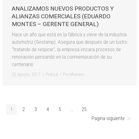
ANALIZAMOS NUEVOS PRODUCTOS Y
ALIANZAS COMERCIALES (EDUARDO
MONTES – GERENTE GENERAL)
Hace un año que está en la fábrica y viene de la industria
automotriz (Gestamp). Asegura que después de un lustro
“tratando de respirar”, la empresa encara procesos de
renovación pensando en la conmemoración de su
centenario.
25 agosto, 2017
Prensa
Por
Mainero
1
2
3
4
5
…
25
Pagina siguiente