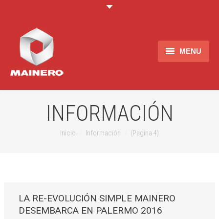
MENU
Empresa
Productos
INFORMACIÓN
Información
Estas aqui:
Inicio
Información
(Pagina 4)
Recursos Humanos
Contacto
LA RE-EVOLUCIÓN SIMPLE MAINERO
DESEMBARCA EN PALERMO 2016