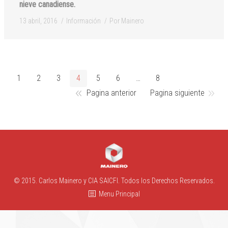
nieve canadiense.
13 abril, 2016
Información
Por
Mainero
1
2
3
4
5
6
…
8
Pagina anterior
Pagina siguiente
© 2015. Carlos Mainero y CIA SAICFI. Todos los Derechos Reservados.
Menu Principal