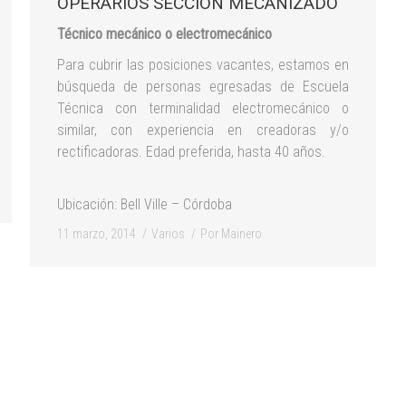
OPERARIOS SECCIÓN MECANIZADO
Técnico mecánico o electromecánico
Para cubrir las posiciones vacantes, estamos en
búsqueda de personas egresadas de Escuela
Técnica con terminalidad electromecánico o
similar, con experiencia en creadoras y/o
rectificadoras. Edad preferida, hasta 40 años.
Ubicación: Bell Ville – Córdoba
11 marzo, 2014
Varios
Por
Mainero