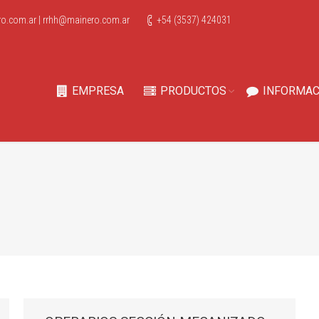
o.com.ar
|
rrhh@mainero.com.ar
+54 (3537) 424031
EMPRESA
PRODUCTOS
INFORMAC
Estas aqui: