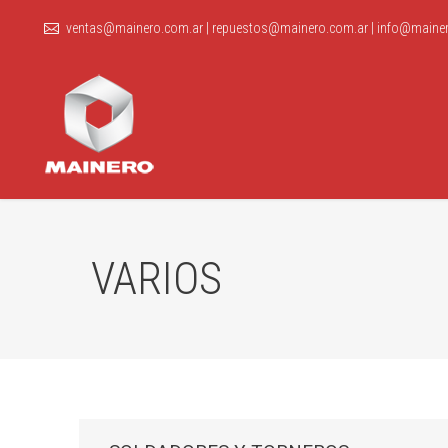
ventas@mainero.com.ar
|
repuestos@mainero.com.ar
|
info@mainer
VARIOS